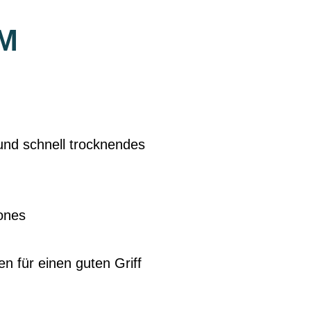
M
und schnell trocknendes
ones
n für einen guten Griff