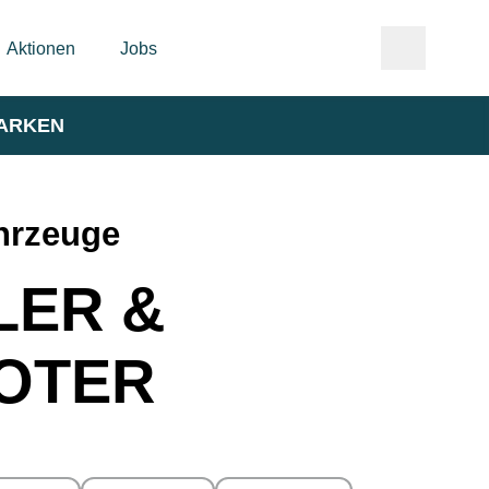
Aktionen
Jobs
ARKEN
hrzeuge
LER &
OTER