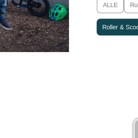
ALLE
Ru
Roller & Sco